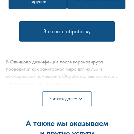
вирусов
Заказать обработку
В Одинцово дезинфекция после коронавируса
проводится как санитарная мера для жилых и
коммерческих помещений. Обработка выполняется с
соблюдением действующих норм.
Дезинфекция при COVID предусматривает комплексное
expand_more
Читать далее
обеззараживание всех контактных зон и предметов
интерьера. Используются профессиональные препараты,
активные против вирусов.
А также мы оказываем
Дезинфекция при COVID 22 снижает вероятность
и другие услуги