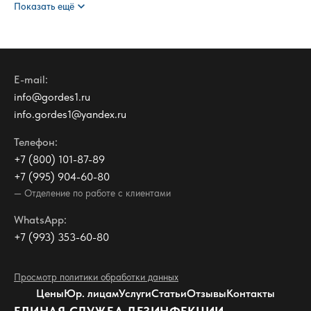
expand_more
Показать ещё
E-mail:
info@gordes1.ru
info.gordes1@yandex.ru
Телефон:
+7 (800) 101-87-89
+7 (995) 904-60-80
— Отделение по работе с клиентами
WhatsApp:
+7 (993) 353-60-80
Просмотр политики обработки данных
Цены
Юр. лицам
Услуги
Статьи
Отзывы
Контакты