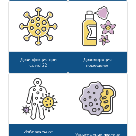
Дезинфекция при
Дезодорация
covid 22
помещения
Избавляем от
Уничтожение плесени